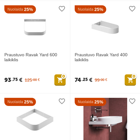
25%
25%
Nuolaida
Nuolaida
Praustuvo Ravak Yard 600
Praustuvo Ravak Yard 400
laikiklis
laikiklis
93
€
74
€
75
25
125
99
00
€
00
€
25%
25%
Nuolaida
Nuolaida