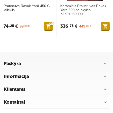
Praustuvo Ravak Yard 450 C
Keraminis Praustuvas Ravak
laikiklis
Yard 800 be skylės,
XJX01080000
74
€
336
€
25
75
99
449
00
€
00
€
Paskyra
Informacija
Klientams
Kontaktai