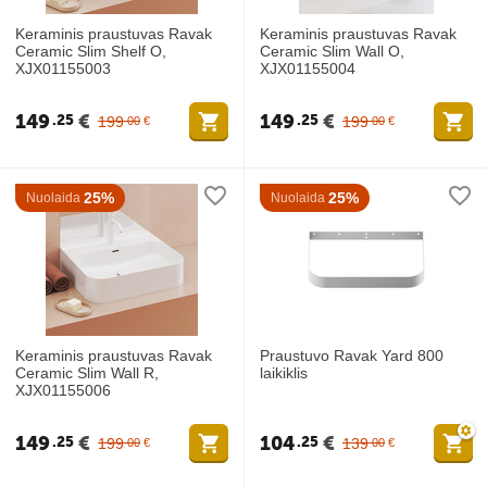
Keraminis praustuvas Ravak
Keraminis praustuvas Ravak
Ceramic Slim Shelf O,
Ceramic Slim Wall O,
XJX01155003
XJX01155004
149
€
149
€
25
25
199
199
00
€
00
€
25%
25%
Nuolaida
Nuolaida
Keraminis praustuvas Ravak
Praustuvo Ravak Yard 800
Ceramic Slim Wall R,
laikiklis
XJX01155006
149
€
104
€
25
25
199
139
00
€
00
€