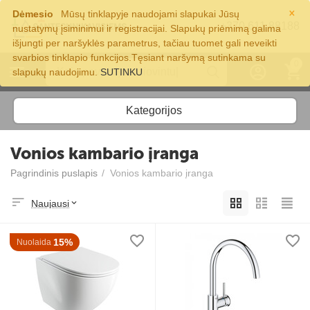
×
Dėmesio
Mūsų tinklapyje naudojami slapukai Jūsų
+370 611 88188
nustatymų įsiminimui ir registracijai. Slapukų priėmimą galima
išjungti per naršyklės parametrus, tačiau tuomet gali neveikti
svarbios tinklapio funkcijos.Tęsiant naršymą sutinkama su
0
slapukų naudojimu.
SUTINKU
Kategorijos
Vonios kambario įranga
Pagrindinis puslapis
/
Vonios kambario įranga
Naujausi
15%
Nuolaida