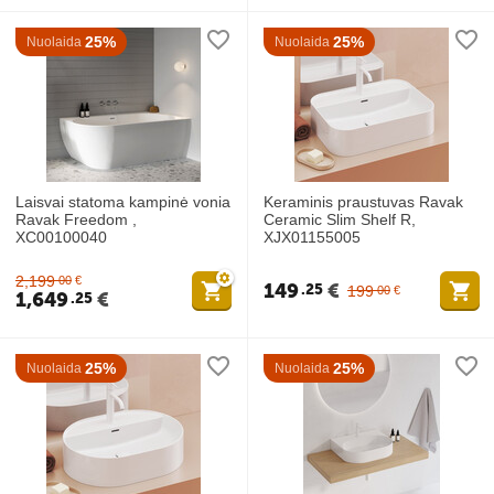
25%
25%
Nuolaida
Nuolaida
Laisvai statoma kampinė vonia
Keraminis praustuvas Ravak
Ravak Freedom ,
Ceramic Slim Shelf R,
XC00100040
XJX01155005
2,199
00
€
149
€
25
199
00
€
1,649
€
25
25%
25%
Nuolaida
Nuolaida