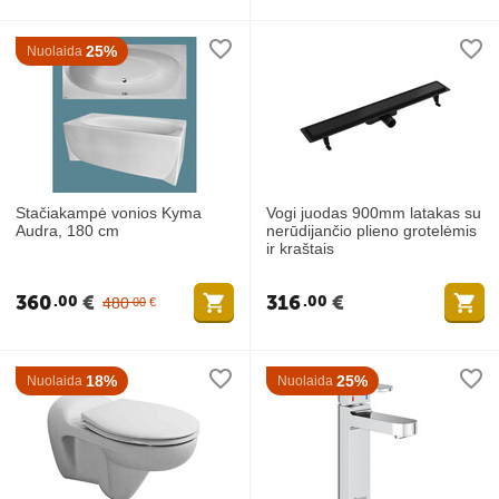
25%
Nuolaida
Stačiakampė vonios Kyma
Vogi juodas 900mm latakas su
Audra, 180 cm
nerūdijančio plieno grotelėmis
ir kraštais
360
€
316
€
00
00
480
00
€
18%
25%
Nuolaida
Nuolaida