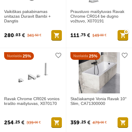
Vaikiškas pakabinamas
Praustuvo maišytuvas Ravak
unitazas Duravit Bambi +
Chrome CR014 be dugno
Dangtis
vožtuvo, X070191
280
€
111
€
03
75
341
149
50
€
00
€
25%
25%
Nuolaida
Nuolaida
Ravak Chrome CR026 vonios
Stačiakampė Vonia Ravak 10°
krašto maišytuvas, X070170
Slim, CA71300000
254
€
359
€
25
25
339
479
00
€
00
€