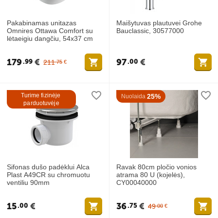
Pakabinamas unitazas
Maišytuvas plautuvei Grohe
Omnires Ottawa Comfort su
Bauclassic, 30577000
lėtaeigiu dangčiu, 54x37 cm
179
€
97
€
99
00
211
75
€
Turime fizinėje 
25%
Nuolaida
parduotuvėje
Sifonas dušo padėklui Alca
Ravak 80cm pločio vonios
Plast A49CR su chromuotu
atrama 80 U (kojelės),
ventiliu 90mm
CY00040000
15
€
36
€
00
75
49
00
€