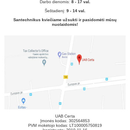
Darbo dienomis:
8 - 17 val.
Šeštadienį:
9 - 14 val.
Santechnikus kviečiame užsukti ir pasidomėti mūsų
nuolaidomis!
UAB Certa
Įmonės kodas: 302564853
PVM mokėtojo kodas: LT100005750819