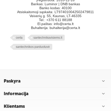
Įregistruota: 2010-11-16
Bankas: Luminor | DNB bankas
Banko kodas: 40100
Atsiskaitomoji sąskaita: LT974010042502479811
Veiverių g. 55, Kaunas, LT-46335
Tel.: +370 611 88188
El.paštas: info@certa.lt
Buhalterija: buhalterija@certa.lt
certa
santechnikavisiems.lt
santechnikos parduotuvė
Paskyra
Informacija
Klientams