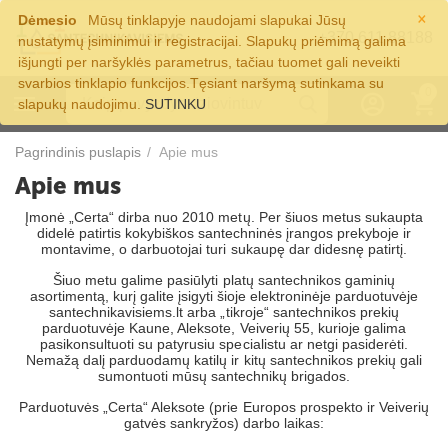
×
Dėmesio
Mūsų tinklapyje naudojami slapukai Jūsų
+370 611 88188
nustatymų įsiminimui ir registracijai. Slapukų priėmimą galima
išjungti per naršyklės parametrus, tačiau tuomet gali neveikti
svarbios tinklapio funkcijos.Tęsiant naršymą sutinkama su
0
slapukų naudojimu.
SUTINKU
Pagrindinis puslapis
/
Apie mus
Apie mus
Įmonė „Certa“ dirba nuo 2010 metų. Per šiuos metus sukaupta
didelė patirtis kokybiškos santechninės įrangos prekyboje ir
montavime, o darbuotojai turi sukaupę dar didesnę patirtį.
Šiuo metu galime pasiūlyti platų santechnikos gaminių
asortimentą, kurį galite įsigyti šioje elektroninėje parduotuvėje
santechnikavisiems.lt
arba „tikroje“ santechnikos prekių
parduotuvėje Kaune, Aleksote, Veiverių 55, kurioje galima
pasikonsultuoti su patyrusiu specialistu ar netgi pasiderėti.
Nemažą dalį parduodamų katilų ir kitų santechnikos prekių gali
sumontuoti mūsų santechnikų brigados.
Parduotuvės „Certa“ Aleksote (prie Europos prospekto ir Veiverių
gatvės sankryžos) darbo laikas: