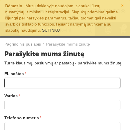
×
Dėmesio
Mūsų tinklapyje naudojami slapukai Jūsų
+370 611 88188
nustatymų įsiminimui ir registracijai. Slapukų priėmimą galima
išjungti per naršyklės parametrus, tačiau tuomet gali neveikti
svarbios tinklapio funkcijos.Tęsiant naršymą sutinkama su
0
slapukų naudojimu.
SUTINKU
Pagrindinis puslapis
/
Parašykite mums žinutę
Parašykite mums žinutę
Turite klausimų, pasiūlymų ar pastabų - parašykite mums žinutę.
El. paštas
Vardas
Telefono numeris