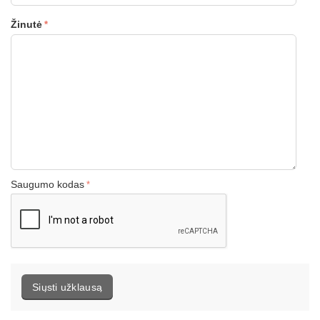
Žinutė
Saugumo kodas
Siųsti užklausą