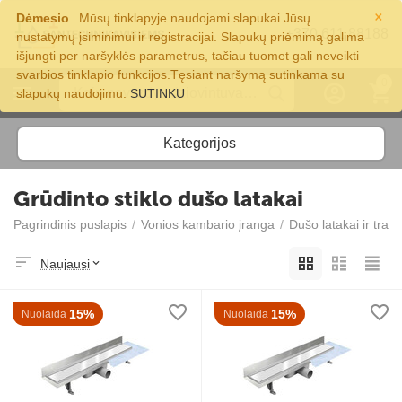
×
Dėmesio
Mūsų tinklapyje naudojami slapukai Jūsų
+370 611 88188
nustatymų įsiminimui ir registracijai. Slapukų priėmimą galima
išjungti per naršyklės parametrus, tačiau tuomet gali neveikti
svarbios tinklapio funkcijos.Tęsiant naršymą sutinkama su
0
slapukų naudojimu.
SUTINKU
Kategorijos
Grūdinto stiklo dušo latakai
Pagrindinis puslapis
/
Vonios kambario įranga
/
Dušo latakai ir trapa
Naujausi
15%
15%
Nuolaida
Nuolaida