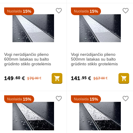
15%
15%
Nuolaida
Nuolaida
Vogi nerūdijančio plieno
Vogi nerūdijančio plieno
600mm latakas su balto
500mm latakas su balto
grūdinto stiklo grotelėmis
grūdinto stiklo grotelėmis
149
€
141
€
60
95
176
167
00
€
00
€
15%
15%
Nuolaida
Nuolaida