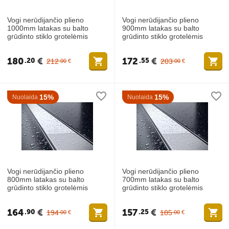
Vogi nerūdijančio plieno
Vogi nerūdijančio plieno
1000mm latakas su balto
900mm latakas su balto
grūdinto stiklo grotelėmis
grūdinto stiklo grotelėmis
180
€
172
€
20
55
212
203
00
€
00
€
15%
15%
Nuolaida
Nuolaida
Vogi nerūdijančio plieno
Vogi nerūdijančio plieno
800mm latakas su balto
700mm latakas su balto
grūdinto stiklo grotelėmis
grūdinto stiklo grotelėmis
164
€
157
€
90
25
194
185
00
€
00
€