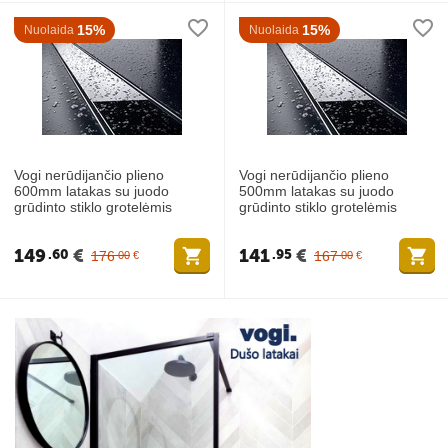
15%
15%
Nuolaida
Nuolaida
Vogi nerūdijančio plieno
Vogi nerūdijančio plieno
600mm latakas su juodo
500mm latakas su juodo
grūdinto stiklo grotelėmis
grūdinto stiklo grotelėmis
149
€
141
€
60
95
176
167
00
€
00
€