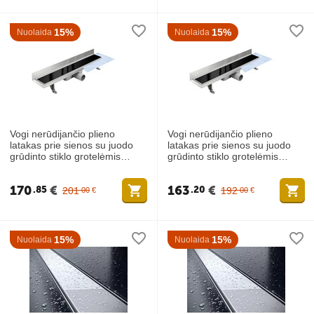
15%
15%
Nuolaida
Nuolaida
Vogi nerūdijančio plieno
Vogi nerūdijančio plieno
latakas prie sienos su juodo
latakas prie sienos su juodo
grūdinto stiklo grotelėmis
grūdinto stiklo grotelėmis
900mm
800mm
170
€
163
€
85
20
201
192
00
€
00
€
15%
15%
Nuolaida
Nuolaida