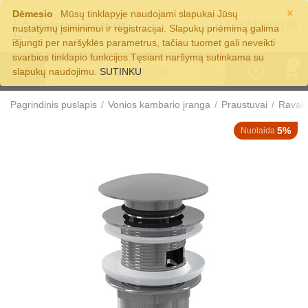
×
Dėmesio
Mūsų tinklapyje naudojami slapukai Jūsų
+370 611 88188
nustatymų įsiminimui ir registracijai. Slapukų priėmimą galima
išjungti per naršyklės parametrus, tačiau tuomet gali neveikti
svarbios tinklapio funkcijos.Tęsiant naršymą sutinkama su
0
slapukų naudojimu.
SUTINKU
Pagrindinis puslapis
/
Vonios kambario įranga
/
Praustuvai
/
Ravak 
5%
Nuolaida