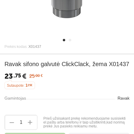
Prekės kodas:
X01437
Ravak sifono galvutė ClickClack, žema X01437
23
€
75
25
00
€
1
Sutaupote:
25
€
Gamintojas
Ravak
Prieš užsisakant prekę rekomenduojame susisiekti
+
−
el.paštu arba telefonu ir taip užsitikrinti,kad norimą
prekė Jus pasieks reikiamu metu.