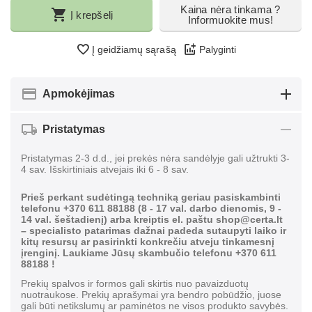
Kaina nėra tinkama ?
Į krepšelį
Informuokite mus!
Į geidžiamų sąrašą
Palyginti
Apmokėjimas
Pristatymas
Pristatymas 2-3 d.d., jei prekės nėra sandėlyje gali užtrukti 3-
4 sav. Išskirtiniais atvejais iki 6 - 8 sav.
Prieš perkant sudėtingą techniką geriau pasiskambinti
telefonu +370 611 88188 (8 - 17 val. darbo dienomis, 9 -
14 val. šeštadienį) arba kreiptis el. paštu shop@certa.lt
– specialisto patarimas dažnai padeda sutaupyti laiko ir
kitų resursų ar pasirinkti konkrečiu atveju tinkamesnį
įrenginį. Laukiame Jūsų skambučio telefonu +370 611
88188 !
Prekių spalvos ir formos gali skirtis nuo pavaizduotų
nuotraukose. Prekių aprašymai yra bendro pobūdžio, juose
gali būti netikslumų ar paminėtos ne visos produkto savybės.