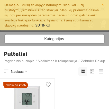
×
Dėmesio
Mūsų tinklapyje naudojami slapukai Jūsų
+370 611 88188
nustatymų įsiminimui ir registracijai. Slapukų priėmimą galima
išjungti per naršyklės parametrus, tačiau tuomet gali neveikti
svarbios tinklapio funkcijos.Tęsiant naršymą sutinkama su
0
slapukų naudojimu.
SUTINKU
Kategorijos
Pulteliai
Pagrindinis puslapis
/
Vėdinimas ir rekuperacija
/
Zehnder Rekupera
Naujausi
25%
Nuolaida