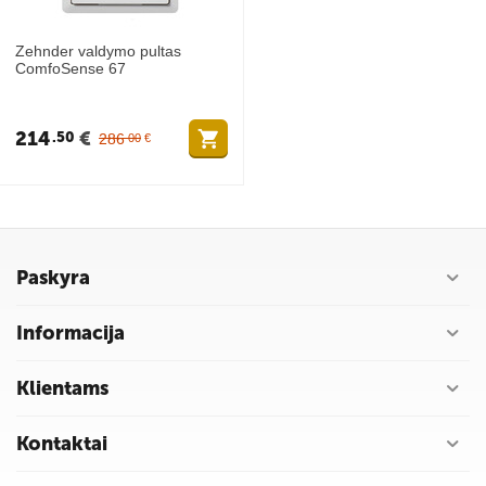
Zehnder valdymo pultas
ComfoSense 67
214
€
50
286
00
€
Paskyra
Informacija
Klientams
Kontaktai